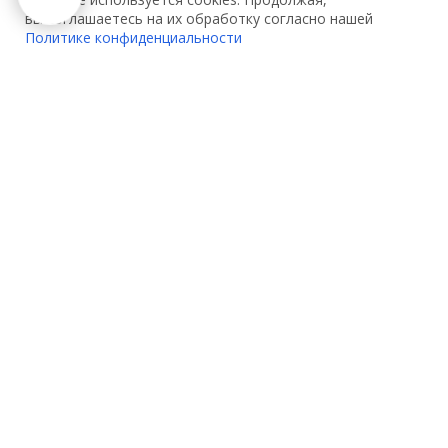
вы соглашаетесь на их обработку согласно нашей
Политике конфиденциальности
О компании:
Услуги:
О нас
Декларирование
Контакты
Сертификация
Партнеры
Сертификация одежды
Вакансии
Сертификация игрушек
Акции
Сертификация
электрооборудования