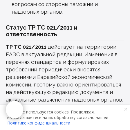
вопросам со стороны таможни и
надзорных органов.
Статус ТР ТС 021/2011 и
ответственность
ТР ТС 021/2011
действует на территории
ЕАЭС в актуальной редакции. Изменения в
перечнях стандартов и формулировках
требований периодически вносятся
решениями Евразийской экономической
комиссии, поэтому важно ориентироваться
на действующую редакцию документа и
актуальные разъяснения надзорных органов.
Выпуск в обращение продукции без
На сайте используется cookies. Продолжая,
декларации о соответствии ТР ТС 021/2011,
вы соглашаетесь на их обработку согласно нашей
с нарушением требований к маркировке
Политике конфиденциальности
или при несоблюдении норм безопасности