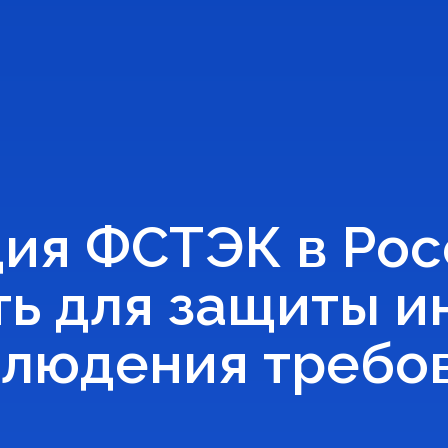
я ФСТЭК в Росс
ть для защиты 
блюдения требо