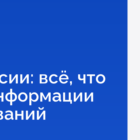
ии: всё, что
информации
ваний