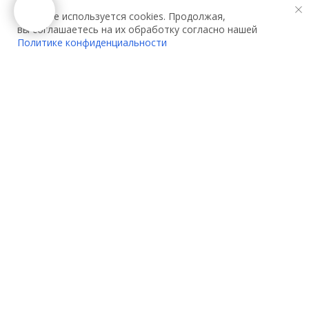
На сайте используется cookies. Продолжая,
вы соглашаетесь на их обработку согласно нашей
Политике конфиденциальности
О компании:
Услуги:
О нас
Декларирование
Контакты
Сертификация
Партнеры
Сертификация одежды
Вакансии
Сертификация игрушек
Акции
Сертификация
электрооборудования