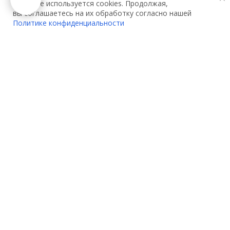
На сайте используется cookies. Продолжая,
вы соглашаетесь на их обработку согласно нашей
Политике конфиденциальности
О компании:
Услуги:
О нас
Декларирование
Контакты
Сертификация
Партнеры
Сертификация одежды
Вакансии
Сертификация игрушек
Акции
Сертификация
электрооборудования