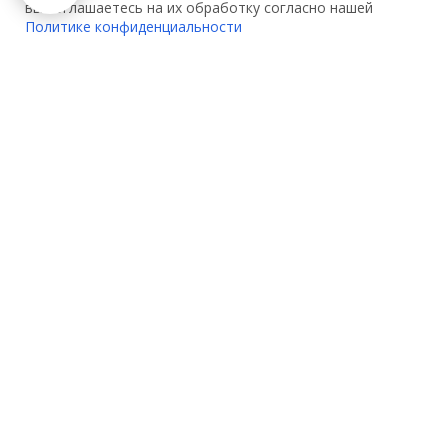
вы соглашаетесь на их обработку согласно нашей
Политике конфиденциальности
О компании:
Услуги:
О нас
Декларирование
Контакты
Сертификация
Партнеры
Сертификация одежды
Вакансии
Сертификация игрушек
Акции
Сертификация
электрооборудования