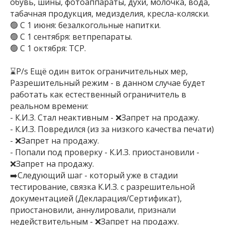
обувь, шины, фотоаппараты, духи, молочка, вода,
табачная продукция, медизделия, кресла-коляски.
🟢 С 1 июня: безалкогольные напитки.
🟢 С 1 сентября: ветпрепараты.
🟢 С 1 октября: ТСР.
⌛P/s Ещё один виток ограничительных мер,
Разрешительный режим - в данном случае будет
работать как естественный ограничитель в
реальном времени:
- К.И.З. Стал неактивным - ❌Запрет на продажу.
- К.И.З. Повредился (из за низкого качества печати)
- ❌Запрет на продажу.
- Попали под проверку - К.И.З. приостановили -
❌Запрет на продажу.
➡️Следующий шаг - который уже в стадии
тестирование, связка К.И.З. с разрешительной
документацией (Декларация/Сертификат),
приостановили, аннулировали, признали
недействительным - ❌Запрет на продажу.