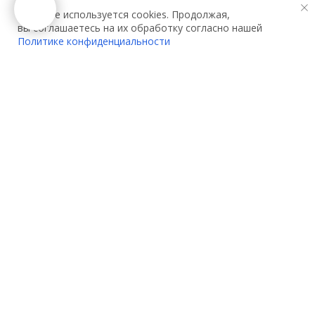
На сайте используется cookies. Продолжая,
вы соглашаетесь на их обработку согласно нашей
Политике конфиденциальности
О компании:
Услуги:
О нас
Декларирование
Контакты
Сертификация
Партнеры
Сертификация одежды
Вакансии
Сертификация игрушек
Акции
Сертификация
электрооборудования