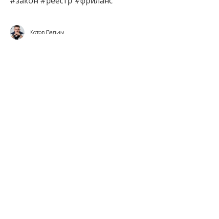
#закон #реестр #фриланс
Котов Вадим